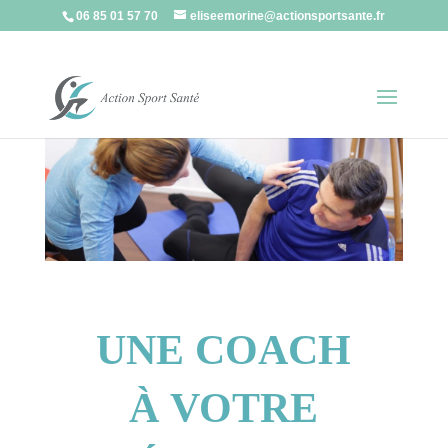
06 85 01 57 70
eliseemorine@actionsportsante.fr
UNE COACH
À VOTRE